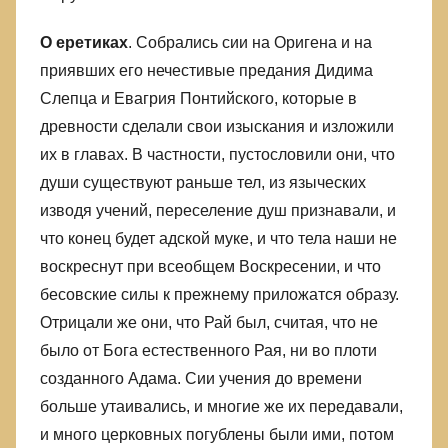
О еретиках
. Собрались сии на Оригена и на
приявших его нечестивые предания Дидима
Слепца и Евагрия Понтийского, которые в
древности сделали свои изыскания и изложили
их в главах. В частности, пустословили они, что
души существуют раньше тел, из языческих
изводя учений, переселение душ признавали, и
что конец будет адской муке, и что тела наши не
воскреснут при всеобщем Воскресении, и что
бесовские силы к прежнему приложатся образу.
Отрицали же они, что Рай был, считая, что не
было от Бога естественного Рая, ни во плоти
созданного Адама. Сии учения до времени
больше утаивались, и многие же их передавали,
и много церковных погублены были ими, потом