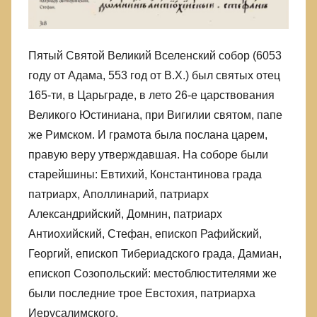
лжи,
в
которой
Пятый Святой Великий Вселенский собор (6053
родились
году от Адама, 553 год от В.Х.) был святых отец
165-ти, в Царьграде, в лето 26-е царствования
Великого Юстиниана, при Вигилии святом, папе
же Римском. И грамота была послана царем,
правую веру утверждавшая. На соборе были
старейшины: Евтихий, Константинова града
патриарх, Аполлинарий, патриарх
Александрийский, Домнин, патриарх
Антиохийский, Стефан, епископ Рафийский,
Георгий, епископ Тибериадского града, Дамиан,
епископ Созопольский: местоблюстителями же
были последние трое Евстохия, патриарха
Иерусалимского.