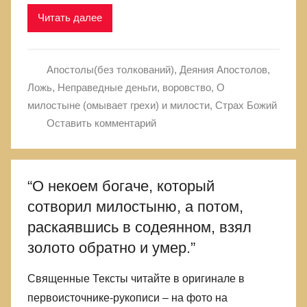
Читать далее
Апостолы(без толкований)
,
Деяния Апостолов
,
Ложь
,
Неправедные деньги, воровство
,
О
милостыне (омывает грехи) и милости
,
Страх Божий
Оставить комментарий
“О некоем богаче, который
сотворил милостыню, а потом,
раскаявшись в содеянном, взял
золото обратно и умер.”
Священные Тексты читайте в оригинале в
первоисточнике-рукописи – на фото на