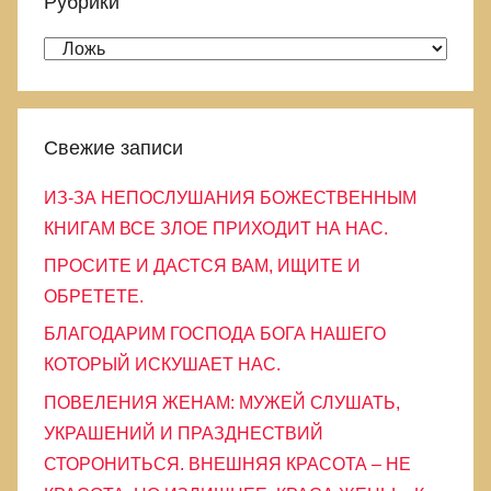
Рубрики
и
с
:
Р
к
у
б
р
Свежие записи
и
ИЗ-ЗА НЕПОСЛУШАНИЯ БОЖЕСТВЕННЫМ
к
КНИГАМ ВСЕ ЗЛОЕ ПРИХОДИТ НА НАС.
и
ПРОСИТЕ И ДАСТСЯ ВАМ, ИЩИТЕ И
ОБРЕТЕТЕ.
БЛАГОДАРИМ ГОСПОДА БОГА НАШЕГО
КОТОРЫЙ ИСКУШАЕТ НАС.
ПОВЕЛЕНИЯ ЖЕНАМ: МУЖЕЙ СЛУШАТЬ,
УКРАШЕНИЙ И ПРАЗДНЕСТВИЙ
СТОРОНИТЬСЯ. ВНЕШНЯЯ КРАСОТА – НЕ