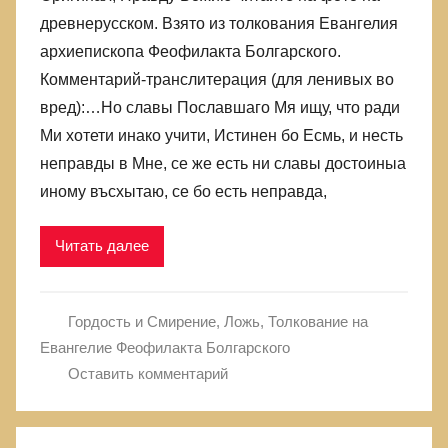
лжи,
древнерусском. Взято из толкования Евангелия
в
архиепископа Феофилакта Болгарского.
которой
Комментарий-транслитерация (для ленивых во
родились
вред):…Но славы Пославшаго Мя ищу, что ради
Ми хотети инако учити, Истинен бо Есмь, и несть
неправды в Мне, се же есть ни славы достоиныа
иному въсхытаю, се бо есть неправда,
Читать далее
Гордость и Смирение
,
Ложь
,
Толкование на
Евангелие Феофилакта Болгарского
Оставить комментарий