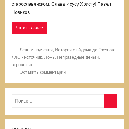
старославянском. Слава Исусу Христу! Павел
Новиков
Читать далее
Деньги поучения
,
История от Адама до Грозного
,
ЛЛС - источник
,
Ложь
,
Неправедные деньги,
воровство
Оставить комментарий
Н
а
П
й
о
т
и