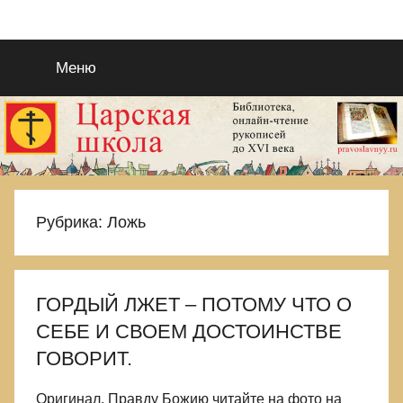
Перейти
Православие
Благотворительный
к
портал
содержимому
Меню
во
в
Славу
Исуса
рукописях
Христа.
Для
—
поиска
Царствия
ЦАРСКАЯ
Рубрика:
Ложь
Божиего
и
ШКОЛА
Правды
Его.
ГОРДЫЙ ЛЖЕТ – ПОТОМУ ЧТО О
Выбираемся
СЕБЕ И СВОЕМ ДОСТОИНСТВЕ
из
еретическиой
ГОВОРИТ.
и
языческой
Оригинал, Правду Божию читайте на фото на