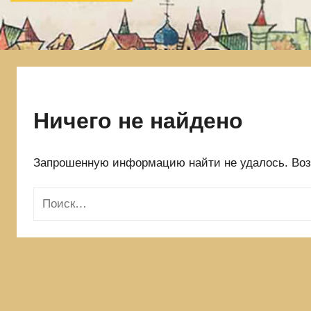
и
языческой
лжи,
в
которой
родились
Ничего не найдено
Запрошенную информацию найти не удалось. Возм
Н
а
й
т
и
: