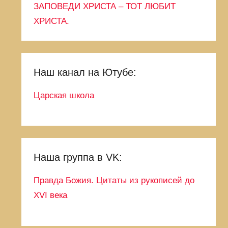
ЗАПОВЕДИ ХРИСТА – ТОТ ЛЮБИТ
ХРИСТА.
Наш канал на Ютубе:
Царская школа
Наша группа в VK:
Правда Божия. Цитаты из рукописей до
XVI века