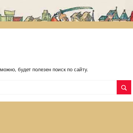
ожно, будет полезен поиск по сайту.
П
о
и
с
к