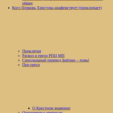
общее
Кого Церковь Христова анафемствует (проклинает)
Проклятия
Раскол и ереси РПЦ МП
Синодальный перевод Библии – ложь!
Про ереси
О Крестном знамение
Отношение к еретикам