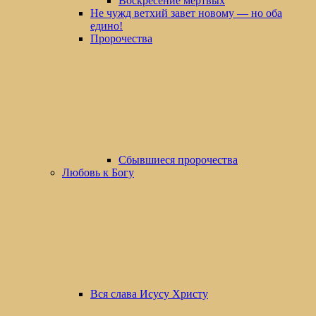
Воскресение мертвых
Не чужд ветхий завет новому — но оба
едино!
Пророчества
Сбывшиеся пророчества
Любовь к Богу
Вся слава Исусу Христу