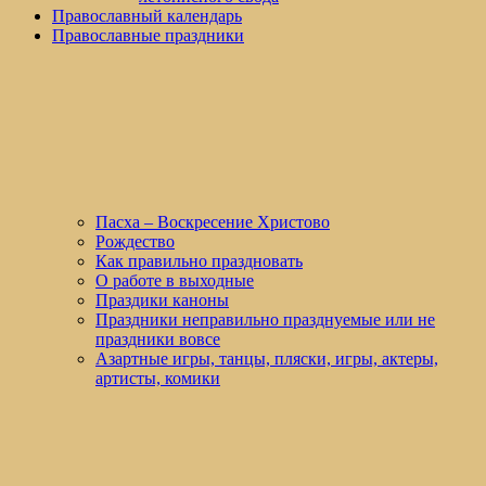
Православный календарь
Православные праздники
Пасха – Воскресение Христово
Рождество
Как правильно праздновать
О работе в выходные
Праздики каноны
Праздники неправильно празднуемые или не
праздники вовсе
Азартные игры, танцы, пляски, игры, актеры,
артисты, комики