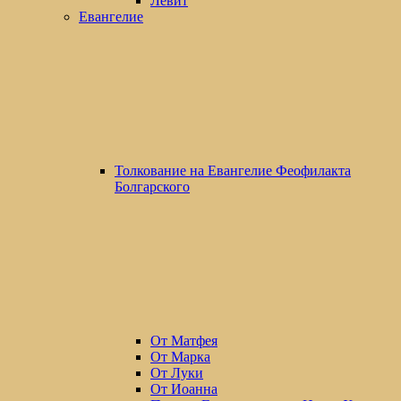
Левит
Евангелие
Толкование на Евангелие Феофилакта
Болгарского
От Матфея
От Марка
От Луки
От Иоанна