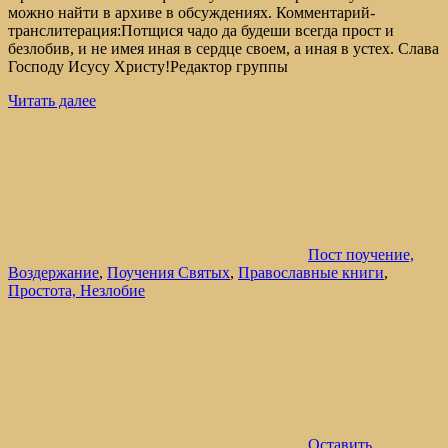
можно найти в архиве в обсуждениях. Комментарий-
транслитерация:Потщися чадо да будеши всегда прост и
безлобив, и не имея иная в сердце своем, а иная в устех. Слава
Господу Исусу Христу!Редактор группы
Читать далее
Пост поучение,
Воздержание
,
Поучения Святых
,
Православные книги
,
Простота, Незлобие
Оставить