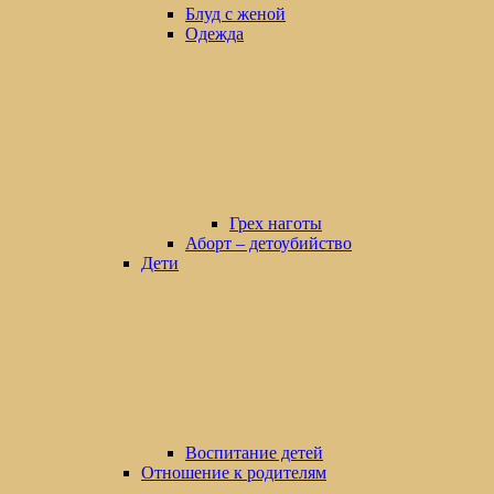
Блуд с женой
Одежда
Грех наготы
Аборт – детоубийство
Дети
Воспитание детей
Отношение к родителям