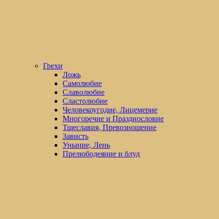
Грехи
Ложь
Самолюбие
Славолюбие
Сластолюбие
Человекоугодие, Лицемерие
Многоречие и Празднословие
Тщеславия, Превозношение
Зависть
Уныние, Лень
Прелюбодеяние и блуд