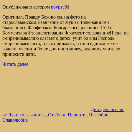
Опубликовано
автором
novpsy6d
Оригинал, Правду Божию см. на фото на
старославянском.Евангелие от Луки с толкованиями
блаженного Феофилакта Болгарского, рукопись 1521г.
Комментарий транслитерация:Фрагмент толкования:И сиа, къ
смиренномыслию слагает о детех. учит бо сим Господь,
смиренномыслити, и вся приимати, и ни о едином же не
радити. ученици бо не достоино мняху, таковому учителю
приносити дети.
Читать далее
Дети
,
Евангелие
от Луки толк. - книга
,
От Луки
,
Простота, Незлобие
,
Славолюбие