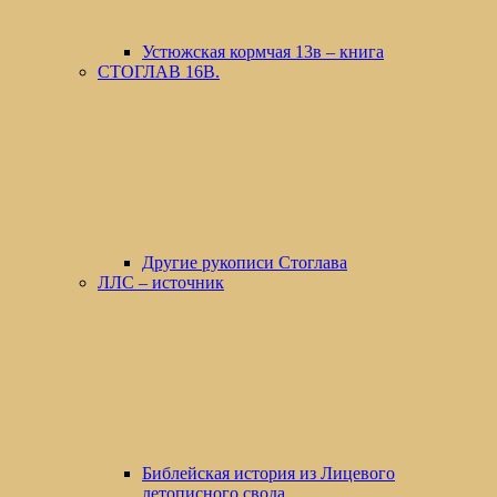
Устюжская кормчая 13в – книга
СТОГЛАВ 16В.
Другие рукописи Стоглава
ЛЛС – источник
Библейская история из Лицевого
летописного свода