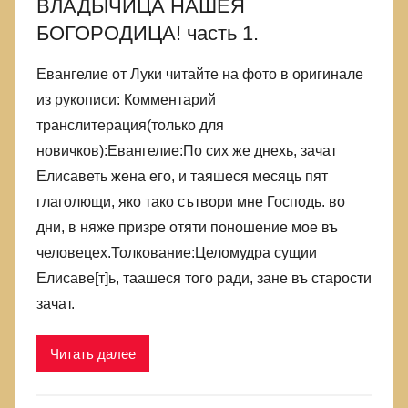
ВЛАДЫЧИЦА НАШЕЯ
БОГОРОДИЦА! часть 1.
Евангелие от Луки читайте на фото в оригинале
из рукописи: Комментарий
транслитерация(только для
новичков):Евангелие:По сих же днехь, зачат
Елисаветь жена его, и таяшеся месяць пят
глаголющи, яко тако сътвори мне Господь. во
дни, в няже призре отяти поношение мое въ
человецех.Толкование:Целомудра сущии
Елисаве[т]ь, таашеся того ради, зане въ старости
зачат.
Читать далее