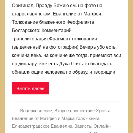
Оригинал, Правду Божию см. на фото на
старославянском. Евангелие от Матфея:
Толкование блаженного Феофилакта
Болгарского: Комментарий
транслитерация:Фрагмент толкования
(выделенный на фотографии):Вечеръ убо есть,
кончина века. на кончине же тогда. приемлют вси
по динаару. еже есть Духа Святаго благодать,
обнавляющии человека по образу. и творящии
Читать далее
Воцерковление
,
Второе пришествие Христа
,
Евангелие от Матфея и Марка толк - книга
,
Елисаветградское Евангелие
,
Зависть
,
Онлайн-