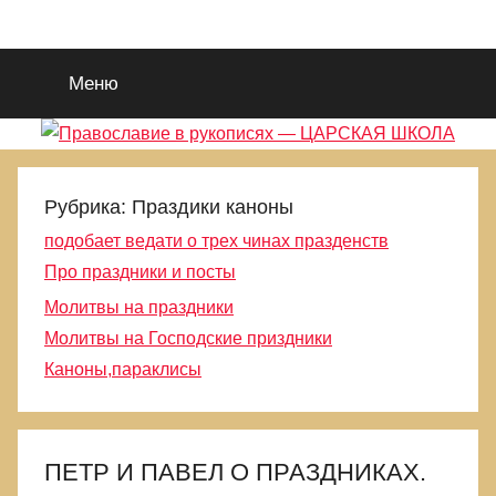
Перейти
Православие
Благотворительный
к
портал
содержимому
Меню
во
в
Славу
Исуса
рукописях
Христа.
Для
—
Рубрика:
Праздики каноны
поиска
подобает ведати о трех чинах празденств
Царствия
ЦАРСКАЯ
Про праздники и посты
Божиего
и
Молитвы на праздники
ШКОЛА
Правды
Молитвы на Господские приздники
Его.
Каноны,параклисы
Выбираемся
из
еретическиой
и
ПЕТР И ПАВЕЛ О ПРАЗДНИКАХ.
языческой