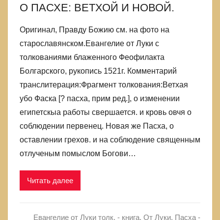
О ПАСХЕ: ВЕТХОЙ И НОВОЙ.
Оригинал, Правду Божию см. на фото на
старославянском.Евангелие от Луки с
толкованиями блаженного Феофилакта
Болгарского, рукопись 1521г. Комментарий
транслитерация:Фрагмент толкования:Ветхая
убо Фаска [? пасха, прим ред.], о изменении
египетскыа работы свершается. и кровь овчя о
соблюдении первенец. Новая же Пасха, о
оставлении грехов. и на соблюдение священным
отлученым помыслом Богови…
Читать далее
Евангелие от Луки толк. - книга
,
От Луки
,
Пасха -