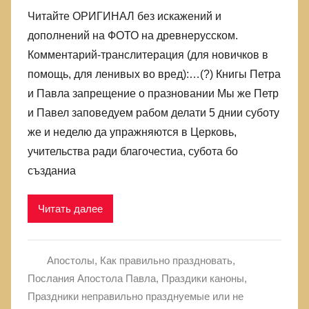
лжи,
Читайте ОРИГИНАЛ без искажений и
в
дополнений на ФОТО на древнерусском.
которой
Комментарий-транслитерация (для новичков в
родились
помощь, для ленивых во вред):…(?) Книгы Петра
и Павла запрещение о празновании Мы же Петр
и Павел заповедуем рабом делати 5 днии суботу
же и неделю да упражняются в Церковь,
учительства ради благочестиа, субота бо
създаниа
Читать далее
Апостолы
,
Как правильно праздновать
,
Послания Апостола Павла
,
Праздики каноны
,
Праздники неправильно празднуемые или не