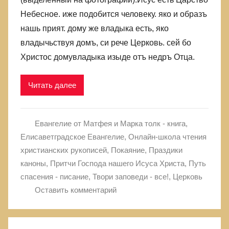
Небесное. иже подобится человеку. яко и образъ
нашь прият. дому же владыка есть, яко
владычьствуя домъ, си рече Церковь. сей бо
Христос домувладыка изыде отъ недръ Отца.
Читать далее
Евангелие от Матфея и Марка толк - книга
,
Елисаветградское Евангелие
,
Онлайн-школа чтения
христианских рукописей
,
Покаяние
,
Праздики
каноны
,
Притчи Господа нашего Исуса Христа
,
Путь
спасения - писание
,
Твори заповеди - все!
,
Церковь
Оставить комментарий