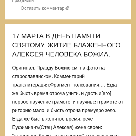
праздники
Оставить комментарий
17 МАРТА В ДЕНЬ ПАМЯТИ
СВЯТОМУ. ЖИТИЕ БЛАЖЕННОГО
АЛЕКСЕЯ ЧЕЛОВЕКА БОЖИА.
Оригинал, Правду Божию см. на фото на
старославянском. Комментарий
транслитерация:Фрагмент толкования:… Егда
же бысть время отроча учити. и дасть и[его]
первое научение грамоте. и научився грамоте от
риторию мало. и бысть отроча премудро зело.
Егда же бысть женитве время. рече
Еуфимианъ(Отец Алексея) жене своеи:
“сътвориве бракъ сыну своему”. и възвеселися