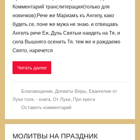
Комментарий транслитерация(только для
новичков):Рече же Мариамъ къ Ангелу, како
будеть се, поне же мужа не знаю. и отвещавъ
Ангелъ рече Еи, Духь Святыи наидеть на Тя, и
сила Вышняго осенить Тя. тем же и раждаемо
Свято, наречется
Читать далее
Благовещение
,
Догматы Веры
,
Евангелие от
Луки толк. - книга
,
От Луки
,
Про ереси
Оставить комментарий
МОЛИТВЫ НА ПРАЗДНИК