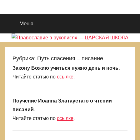
Перейти
Православие
Благотворительный
к
портал
содержимому
Меню
во
в
Славу
Исуса
рукописях
Христа.
Для
—
Рубрика:
Путь спасения – писание
поиска
Закону Божию учиться нужно день и ночь.
Царствия
ЦАРСКАЯ
Читайте статью по
ссылке
.
Божиего
и
ШКОЛА
Правды
Его.
Поучение Иоанна Златаустаго о чтении
Выбираемся
писаний.
из
Читайте статью по
ссылке
.
еретическиой
и
языческой