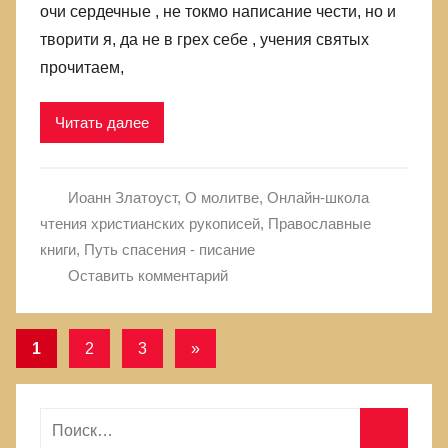
очи сердечные , не токмо написание чести, но и
творити я, да не в грех себе , учения святых
прочитаем,
Читать далее
Иоанн Златоуст
,
О молитве
,
Онлайн-школа
чтения христианских рукописей
,
Православные
книги
,
Путь спасения - писание
Оставить комментарий
1
2
3
Следующие
»
Навигация
записи
по
Н
записям