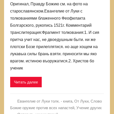
Оригинал, Правду Божию см. на фото на
старославянском.Евангелие от Луки с
толкованиями блаженного Феофилакта
Болгарского, рукопись 1521г. Комментарий
транслитерация:Фрагмент толкования:1. И сия
притча учит нас, не двоедушным быти. ни же
плотски Бозе прилеплятися. но аще хощем на
лукавыа силы брань взяти. приносити мы яко
врагом. истиною въоружатися.2. Христов бо
ученик
Читать далее
Евангелие от Луки толк. - книга
,
От Луки
,
Слово
Божие оружие против всех напастей
,
Учение других