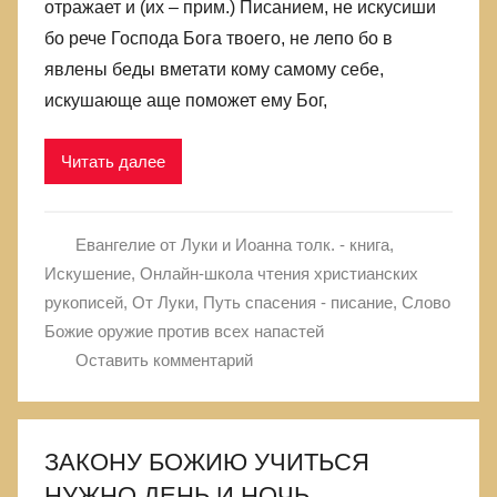
отражает и (их – прим.) Писанием, не искусиши
бо рече Господа Бога твоего, не лепо бо в
явлены беды вметати кому самому себе,
искушающе аще поможет ему Бог,
Читать далее
Евангелие от Луки и Иоанна толк. - книга
,
Искушение
,
Онлайн-школа чтения христианских
рукописей
,
От Луки
,
Путь спасения - писание
,
Слово
Божие оружие против всех напастей
Оставить комментарий
ЗАКОНУ БОЖИЮ УЧИТЬСЯ
НУЖНО ДЕНЬ И НОЧЬ.