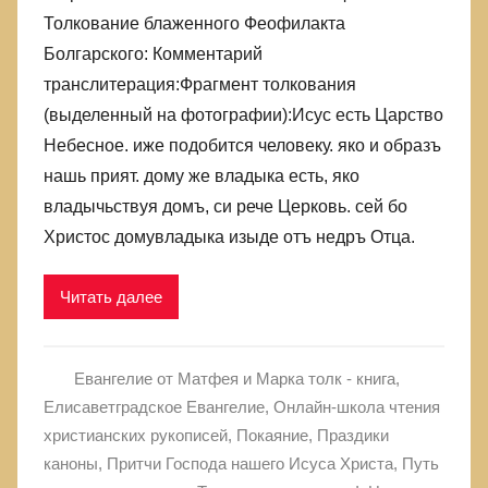
Толкование блаженного Феофилакта
Болгарского: Комментарий
транслитерация:Фрагмент толкования
(выделенный на фотографии):Исус есть Царство
Небесное. иже подобится человеку. яко и образъ
нашь прият. дому же владыка есть, яко
владычьствуя домъ, си рече Церковь. сей бо
Христос домувладыка изыде отъ недръ Отца.
Читать далее
Евангелие от Матфея и Марка толк - книга
,
Елисаветградское Евангелие
,
Онлайн-школа чтения
христианских рукописей
,
Покаяние
,
Праздики
каноны
,
Притчи Господа нашего Исуса Христа
,
Путь