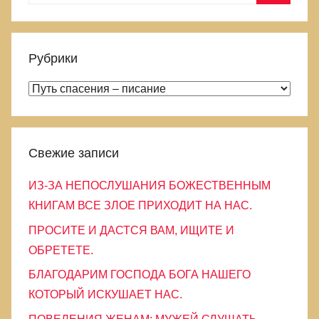
а
П
й
о
т
и
Рубрики
и
с
:
Р
к
у
б
р
Свежие записи
и
ИЗ-ЗА НЕПОСЛУШАНИЯ БОЖЕСТВЕННЫМ
к
КНИГАМ ВСЕ ЗЛОЕ ПРИХОДИТ НА НАС.
и
ПРОСИТЕ И ДАСТСЯ ВАМ, ИЩИТЕ И
ОБРЕТЕТЕ.
БЛАГОДАРИМ ГОСПОДА БОГА НАШЕГО
КОТОРЫЙ ИСКУШАЕТ НАС.