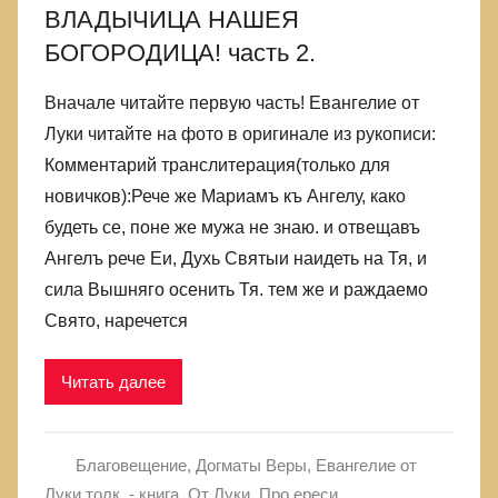
ВЛАДЫЧИЦА НАШЕЯ
БОГОРОДИЦА! часть 2.
Вначале читайте первую часть! Евангелие от
Луки читайте на фото в оригинале из рукописи:
Комментарий транслитерация(только для
новичков):Рече же Мариамъ къ Ангелу, како
будеть се, поне же мужа не знаю. и отвещавъ
Ангелъ рече Еи, Духь Святыи наидеть на Тя, и
сила Вышняго осенить Тя. тем же и раждаемо
Свято, наречется
Читать далее
Благовещение
,
Догматы Веры
,
Евангелие от
Луки толк. - книга
,
От Луки
,
Про ереси