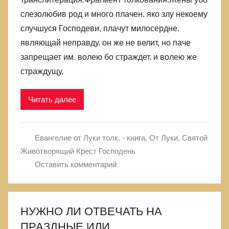
слезолюбив род и много плачен. яко злу некоему
случшуся Господеви, плачут милосердне.
являющай неправду. он же не велит, но паче
запрещает им. волею бо страждет. и волею же
страждущу,
Читать далее
Евангелие от Луки толк. - книга
,
От Луки
,
Святой
Животворящий Крест Господень
Оставить комментарий
НУЖНО ЛИ ОТВЕЧАТЬ НА
ПРАЗДНЫЕ ИЛИ