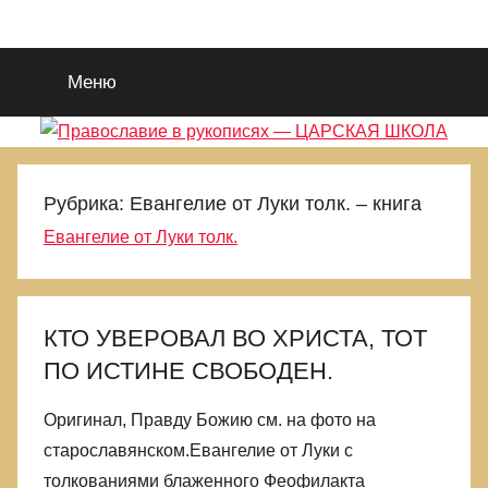
Перейти
Православие
Благотворительный
к
портал
содержимому
Меню
во
в
Славу
Исуса
рукописях
Христа.
Для
—
Рубрика:
Евангелие от Луки толк. – книга
поиска
Евангелие от Луки толк.
Царствия
ЦАРСКАЯ
Божиего
и
ШКОЛА
Правды
КТО УВЕРОВАЛ ВО ХРИСТА, ТОТ
Его.
ПО ИСТИНЕ СВОБОДЕН.
Выбираемся
из
Оригинал, Правду Божию см. на фото на
еретическиой
старославянском.Евангелие от Луки с
и
языческой
толкованиями блаженного Феофилакта