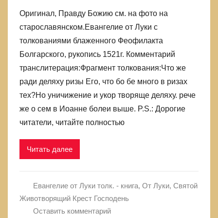
Оригинал, Правду Божию см. на фото на
старославянском.Евангелие от Луки с
толкованиями блаженного Феофилакта
Болгарского, рукопись 1521г. Комментарий
транслитерация:Фрагмент толкования:Что же
ради деляху ризы Его, что бо бе много в ризах
тех?Но уничижение и укор творяще деляху. рече
же о сем в Иоанне болеи выше. P.S.: Дорогие
читатели, читайте полностью
Читать далее
Евангелие от Луки толк. - книга
,
От Луки
,
Святой
Животворящий Крест Господень
Оставить комментарий