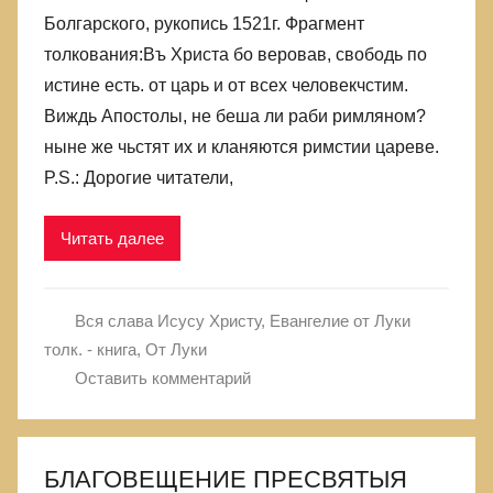
лжи,
Болгарского, рукопись 1521г. Фрагмент
в
толкования:Въ Христа бо веровав, свободь по
которой
истине есть. от царь и от всех человекчстим.
родились
Виждь Апостолы, не беша ли раби римляном?
ныне же чьстят их и кланяются римстии цареве.
P.S.: Дорогие читатели,
Читать далее
Вся слава Исусу Христу
,
Евангелие от Луки
толк. - книга
,
От Луки
Оставить комментарий
БЛАГОВЕЩЕНИЕ ПРЕСВЯТЫЯ