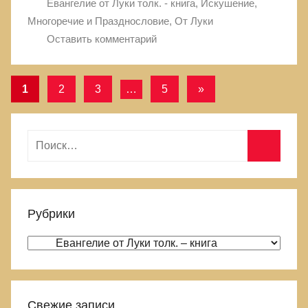
Евангелие от Луки толк. - книга
,
Искушение
,
Многоречие и Празднословие
,
От Луки
Оставить комментарий
1
2
3
…
5
Следующие
»
Навигация
записи
по
Н
записям
а
П
й
о
т
и
Рубрики
и
с
:
Р
к
у
б
р
Свежие записи