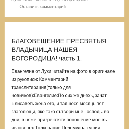
Оставить комментарий
БЛАГОВЕЩЕНИЕ ПРЕСВЯТЫЯ
ВЛАДЫЧИЦА НАШЕЯ
БОГОРОДИЦА! часть 1.
Евангелие от Луки читайте на фото в оригинале
из рукописи: Комментарий
транслитерация(только для
новичков):Евангелие:По сих же днехь, зачат
Елисаветь жена его, и таяшеся месяць пят
глаголющи, яко тако сътвори мне Господь. во
дни, в няже призре отяти поношение мое въ
человецех.Толкование:Целомудра сущии