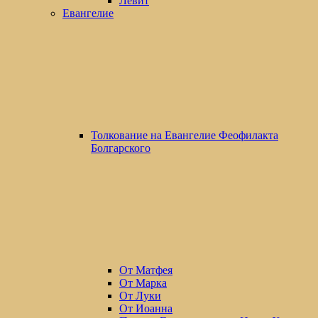
Левит
Евангелие
Толкование на Евангелие Феофилакта
Болгарского
От Матфея
От Марка
От Луки
От Иоанна