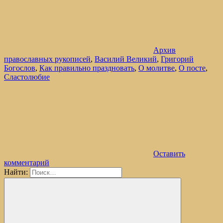
Архив
православных рукописей
,
Василий Великий
,
Григорий
Богослов
,
Как правильно праздновать
,
О молитве
,
О посте
,
Сластолюбие
Оставить
комментарий
Найти: