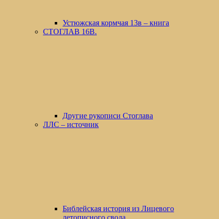
Устюжская кормчая 13в – книга
СТОГЛАВ 16В.
Другие рукописи Стоглава
ЛЛС – источник
Библейская история из Лицевого
летописного свода