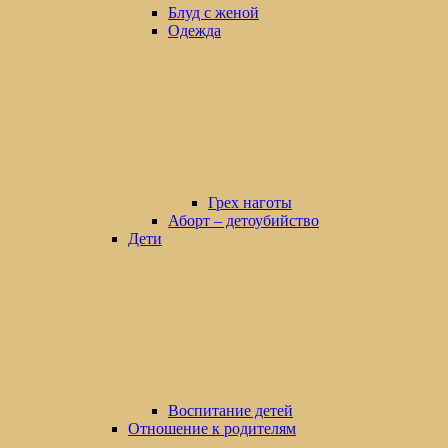
Блуд с женой
Одежда
Грех наготы
Аборт – детоубийство
Дети
Воспитание детей
Отношение к родителям