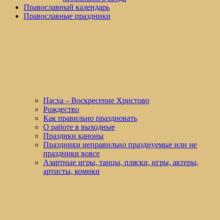
Православный календарь
Православные праздники
Пасха – Воскресение Христово
Рождество
Как правильно праздновать
О работе в выходные
Праздики каноны
Праздники неправильно празднуемые или не
праздники вовсе
Азартные игры, танцы, пляски, игры, актеры,
артисты, комики