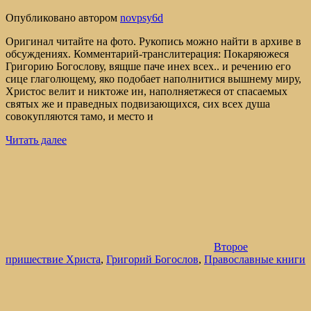
Опубликовано
автором
novpsy6d
Оригинал читайте на фото. Рукопись можно найти в архиве в
обсуждениях. Комментарий-транслитерация: Покаряюжеся
Григорию Богослову, вящше паче инех всех.. и речению его
сице глаголющему, яко подобает наполнитися вышнему миру,
Христос велит и никтоже ин, наполняетжеся от спасаемых
святых же и праведных подвизающихся, сих всех душа
совокупляются тамо, и место и
Читать далее
Второе
пришествие Христа
,
Григорий Богослов
,
Православные книги