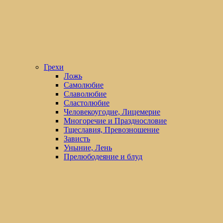
Грехи
Ложь
Самолюбие
Славолюбие
Сластолюбие
Человекоугодие, Лицемерие
Многоречие и Празднословие
Тщеславия, Превозношение
Зависть
Уныние, Лень
Прелюбодеяние и блуд