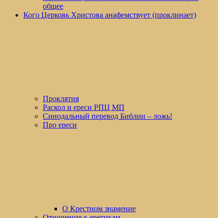
общее
Кого Церковь Христова анафемствует (проклинает)
Проклятия
Раскол и ереси РПЦ МП
Синодальный перевод Библии – ложь!
Про ереси
О Крестном знамение
Отношение к еретикам