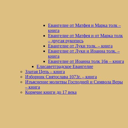
Евангелие от Матфея и Марка толк –
книга
Евангелие от Матфея и от Марка толк
– другая рукопись
Евангелие от Луки толк. – книга
Евангелие от Луки и Иоанна толк. –
книга
Евангелие от Иоанна толк 16в – книга
Елисаветградское Евангелие
Златая Цепь – книга
Изборник Святослава 1073г. – книга
Изъяснение молитвы Господней и Символа Веры
– книга
Кормчие книги до 17 века