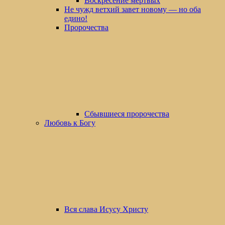
Воскресение мертвых
Не чужд ветхий завет новому — но оба
едино!
Пророчества
Сбывшиеся пророчества
Любовь к Богу
Вся слава Исусу Христу