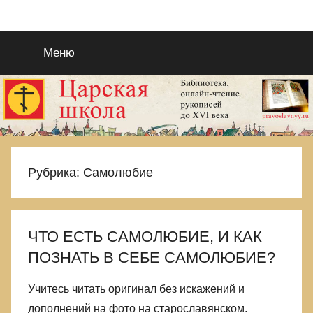
Перейти
Православие
Благотворительный
к
портал
содержимому
Меню
во
в
Славу
Исуса
рукописях
Христа.
Для
—
поиска
Царствия
ЦАРСКАЯ
Рубрика:
Самолюбие
Божиего
и
ШКОЛА
Правды
Его.
ЧТО ЕСТЬ САМОЛЮБИЕ, И КАК
Выбираемся
ПОЗНАТЬ В СЕБЕ САМОЛЮБИЕ?
из
еретическиой
Учитесь читать оригинал без искажений и
и
языческой
дополнений на фото на старославянском.