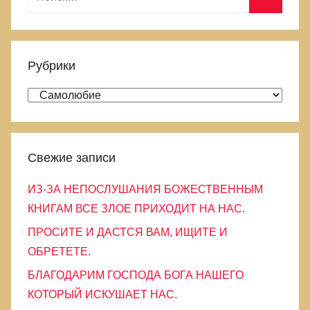
а
П
й
о
т
и
Рубрики
и
с
:
Р
к
у
б
р
Свежие записи
и
ИЗ-ЗА НЕПОСЛУШАНИЯ БОЖЕСТВЕННЫМ
к
КНИГАМ ВСЕ ЗЛОЕ ПРИХОДИТ НА НАС.
и
ПРОСИТЕ И ДАСТСЯ ВАМ, ИЩИТЕ И
ОБРЕТЕТЕ.
БЛАГОДАРИМ ГОСПОДА БОГА НАШЕГО
КОТОРЫЙ ИСКУШАЕТ НАС.