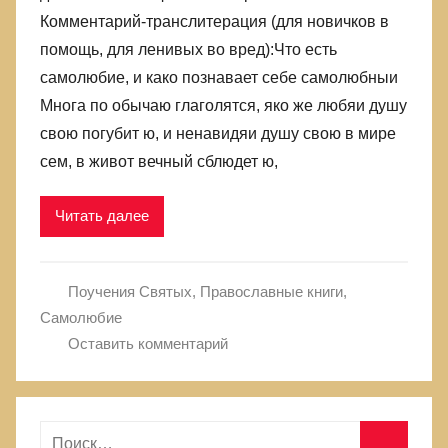
лжи,
Комментарий-транслитерация (для новичков в
в
помощь, для ленивых во вред):Что есть
которой
самолюбие, и како познавает себе самолюбныи
родились
Многа по обычаю глаголятся, яко же любяи душу
свою погубит ю, и ненавидяи душу свою в мире
сем, в живот вечный сблюдет ю,
Читать далее
Поучения Святых
,
Православные книги
,
Самолюбие
Оставить комментарий
Н