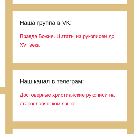
Наша группа в VK:
Правда Божия. Цитаты из рукописей до
XVI века
Наш канал в телеграм:
Достоверные христианские рукописи на
старославянском языке.