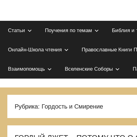
Перейти
к
Благотворительный
Православие
содержимому
портал
во
Статьи
Поучения по темам
Библия и 
в
Славу
Исуса
рукописях
Онлайн-Школа чтения
Православные Книги 
Христа.
Для
—
Взаимопомощь
Вселенские Соборы
П
поиска
Царствия
ЦАРСКАЯ
Божиего
и
ШКОЛА
Правды
Рубрика:
Гордость и Смирение
Его.
Выбираемся
из
еретическиой