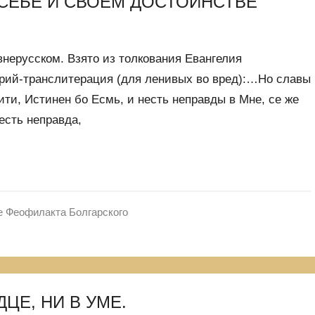
 СЕБЕ И СВОЕМ ДОСТОИНСТВЕ
нерусском. Взято из толкования Евангелия
рий-транслитерация (для ленивых во вред):…Но славы
ти, Истинен бо Есмь, и несть неправды в Мне, се же
есть неправда,
е Феофилакта Болгарского
ЦЕ, НИ В УМЕ.