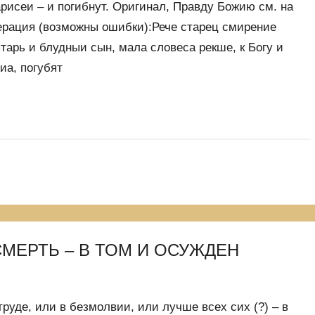
рисеи – и погибнут. Оригинал, Правду Божию см. на
ерация (возможны ошибки):Рече старец смирение
тарь и блудныи сын, мала словеса рекше, к Богу и
иа, погубят
СМЕРТЬ – В ТОМ И ОСУЖДЕН
труде, или в безмолвии, или лучше всех сих (?) – в