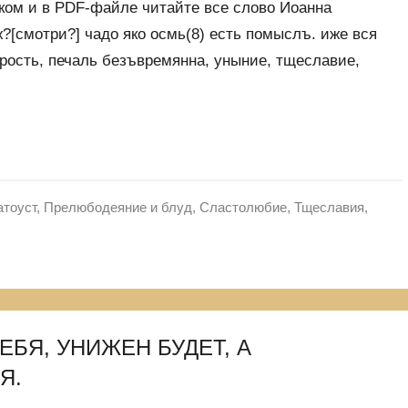
ком и в PDF-файле читайте все слово Иоанна
[смотри?] чадо яко осмь(8) есть помыслъ. иже вся
рость, печаль безъвремянна, уныние, тщеславие,
атоуст
,
Прелюбодеяние и блуд
,
Сластолюбие
,
Тщеславия,
БЯ, УНИЖЕН БУДЕТ, А
Я.