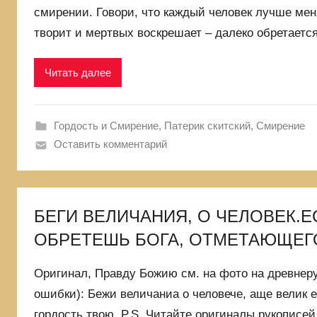
смирении. Говори, что каждый человек лучше меня
творит и мертвых воскрешает – далеко обретаетс
Читать далее
Гордость и Смирение
,
Патерик скитский
,
Смирение
Оставить комментарий
БЕГИ ВЕЛИЧАНИЯ, О ЧЕЛОВЕК.Е
ОБРЕТЕШЬ БОГА, ОТМЕТАЮЩЕГО
Оригинал, Правду Божию см. на фото на древнер
ошибки): Бежи величаниа о человече, аще велик 
гордость твою. P.S. Читайте оригиналы рукописе