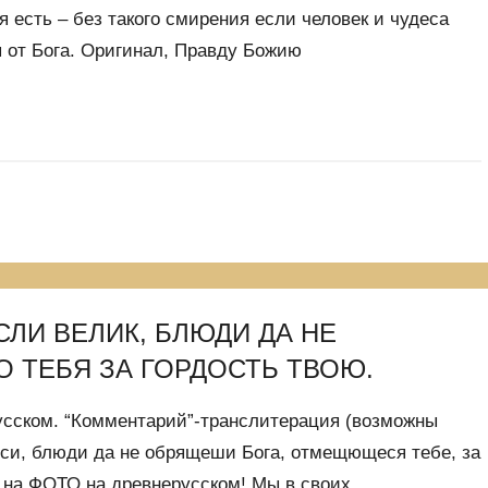
 есть – без такого смирения если человек и чудеса
я от Бога. Оригинал, Правду Божию
СЛИ ВЕЛИК, БЛЮДИ ДА НЕ
 ТЕБЯ ЗА ГОРДОСТЬ ТВОЮ.
усском. “Комментарий”-транслитерация (возможны
еси, блюди да не обрящеши Бога, отмещющеся тебе, за
й на ФОТО на древнерусском! Мы в своих