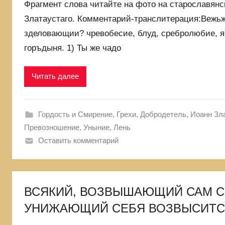
Фрагмент слова читайте на фото на старославянс
Златаустаго. Комментарий-транслитерация:Вежьж?
зделовающии? чревобесие, блуд, сребролюбие, я
горъдыня. 1) Ты же чадо
Читать далее
Гордость и Смирение
,
Грехи
,
Добродетель
,
Иоанн Зл
Превозношение
,
Уныние, Лень
Оставить комментарий
ВСЯКИЙ, ВОЗВЫШАЮЩИЙ САМ СЕ
УНИЖАЮЩИЙ СЕБЯ ВОЗВЫСИТС