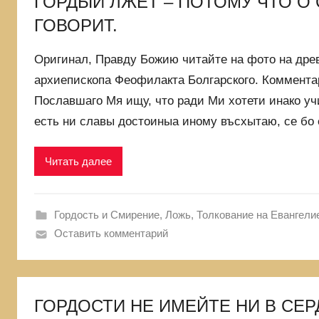
ГОРДЫЙ ЛЖЕТ – ПОТОМУ ЧТО О
и
ГОВОРИТ.
языческой
лжи,
Оригинал, Правду Божию читайте на фото на древ
в
архиепископа Феофилакта Болгарского. Коммента
которой
Пославшаго Мя ищу, что ради Ми хотети инако учи
родились
есть ни славы достоиныа иному въсхытаю, се бо 
Читать далее
Гордость и Смирение
,
Ложь
,
Толкование на Евангели
Оставить комментарий
ГОРДОСТИ НЕ ИМЕЙТЕ НИ В СЕРД