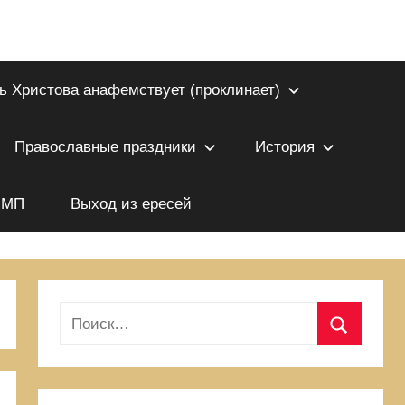
ь Христова анафемствует (проклинает)
Православные праздники
История
 МП
Выход из ересей
Н
а
П
й
о
т