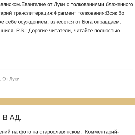
вянском.Евангелие от Луки с толкованиями блаженного
тарий транслитерация:Фрагмент толкования:Всяк бо
же себе осуждением, взнесется от Бога оправдаем.
ишися. P.S.: Дорогие читатели, читайте полностью
,
От Луки
 В АД.
нений на фото на старославянском. Комментарий-