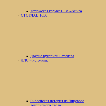
Устюжская кормчая 13в – книга
СТОГЛАВ 16В.
Другие рукописи Стоглава
ЛЛС – источник
Библейская история из Лицевого
летописного свода