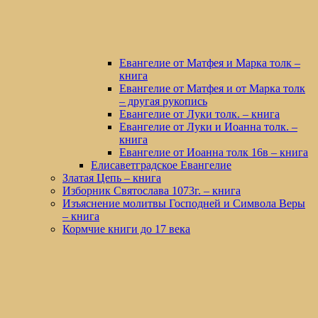
Евангелие от Матфея и Марка толк –
книга
Евангелие от Матфея и от Марка толк
– другая рукопись
Евангелие от Луки толк. – книга
Евангелие от Луки и Иоанна толк. –
книга
Евангелие от Иоанна толк 16в – книга
Елисаветградское Евангелие
Златая Цепь – книга
Изборник Святослава 1073г. – книга
Изъяснение молитвы Господней и Символа Веры
– книга
Кормчие книги до 17 века