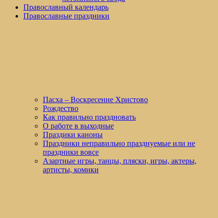
Православный календарь
Православные праздники
Пасха – Воскресение Христово
Рождество
Как правильно праздновать
О работе в выходные
Праздики каноны
Праздники неправильно празднуемые или не
праздники вовсе
Азартные игры, танцы, пляски, игры, актеры,
артисты, комики