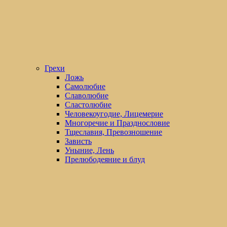
Грехи
Ложь
Самолюбие
Славолюбие
Сластолюбие
Человекоугодие, Лицемерие
Многоречие и Празднословие
Тщеславия, Превозношение
Зависть
Уныние, Лень
Прелюбодеяние и блуд