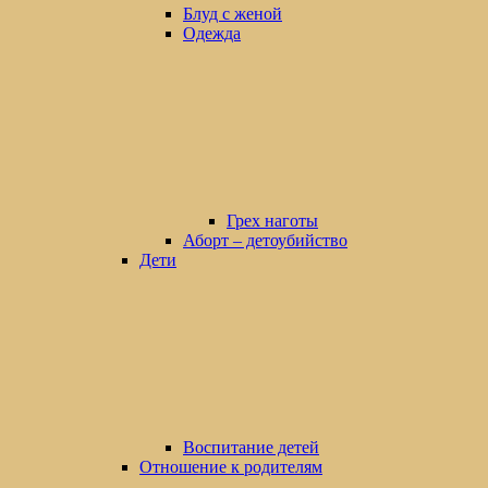
Блуд с женой
Одежда
Грех наготы
Аборт – детоубийство
Дети
Воспитание детей
Отношение к родителям