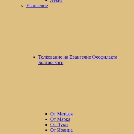
Левит
Евангелие
Толкование на Евангелие Феофилакта
Болгарского
От Матфея
От Марка
От Луки
От Иоанна