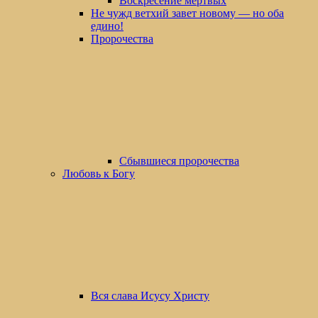
Воскресение мертвых
Не чужд ветхий завет новому — но оба
едино!
Пророчества
Сбывшиеся пророчества
Любовь к Богу
Вся слава Исусу Христу