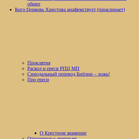
общее
Кого Церковь Христова анафемствует (проклинает)
Проклятия
Раскол и ереси РПЦ МП
Синодальный перевод Библии – ложь!
Про ереси
О Крестном знамение
Отношение к еретикам