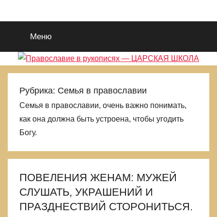
Перейти
Православие
Благотворительный
к
портал
содержимому
Меню
во
в
Славу
Исуса
рукописях
Христа.
Для
—
Рубрика:
Семья в православии
поиска
Семья в православии, очень важно понимать,
Царствия
ЦАРСКАЯ
как она должна быть устроена, чтобы угодить
Божиего
и
Богу.
ШКОЛА
Правды
Его.
Выбираемся
ПОВЕЛЕНИЯ ЖЕНАМ: МУЖЕЙ
из
еретическиой
СЛУШАТЬ, УКРАШЕНИЙ И
и
ПРАЗДНЕСТВИЙ СТОРОНИТЬСЯ.
языческой