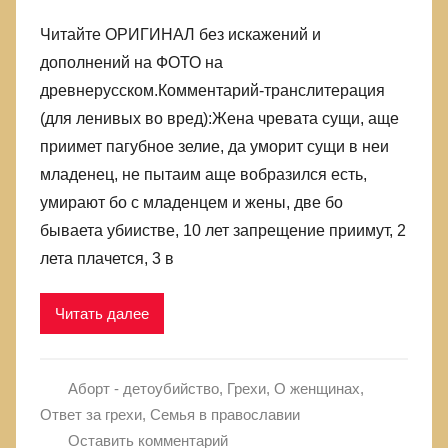
Читайте ОРИГИНАЛ без искажений и
дополнений на ФОТО на
древнерусском.Комментарий-транслитерация
(для ленивых во вред):Жена чревата сущи, аще
приимет пагубное зелие, да уморит сущи в неи
младенец, не пытаим аще вобразился есть,
умирают бо с младенцем и жены, две бо
бываета убиистве, 10 лет запрещение приимут, 2
лета плачется, 3 в
Читать далее
Аборт - детоубийство
,
Грехи
,
О женщинах
,
Ответ за грехи
,
Семья в православии
Оставить комментарий