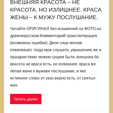
ВНЕШНЯЯ КРАСОТА – НЕ
лжи,
КРАСОТА, НО ИЗЛИШНЕЕ. КРАСА
в
которой
ЖЕНЫ – К МУЖУ ПОСЛУШАНИЕ.
родились
Читайте ОРИГИНАЛ без искажений на ФОТО на
древнерусском.Комментарий-транслитерация
(возможны ошибки): Двое сице женам
повелевает, тогда муж слушати, украшению же и
празднествию чюжем сущем быти, внешняа бо
красота не краса есть, но излишнее, краса же
лепая жене к мужеви послушание, и яко
истинное слово от указ верно есть, от святых
жен
Читать далее