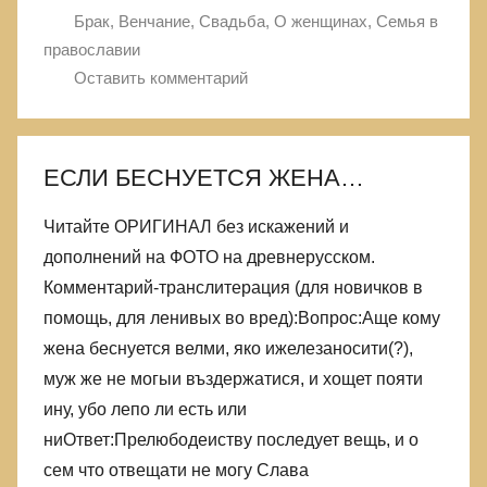
Брак, Венчание, Свадьба
,
О женщинах
,
Семья в
православии
Оставить комментарий
ЕСЛИ БЕСНУЕТСЯ ЖЕНА…
Читайте ОРИГИНАЛ без искажений и
дополнений на ФОТО на древнерусском.
Комментарий-транслитерация (для новичков в
помощь, для ленивых во вред):Вопрос:Аще кому
жена беснуется велми, яко ижелезаносити(?),
муж же не могыи въздержатися, и хощет пояти
ину, убо лепо ли есть или
ниОтвет:Прелюбодеиству последует вещь, и о
сем что отвещати не могу Слава