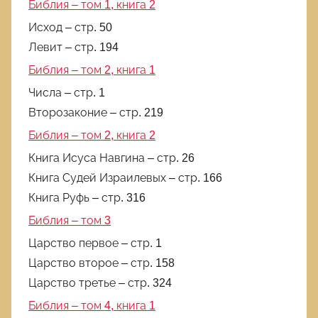
Библия – том 1, книга 2
лжи,
Исход – стр. 50
в
которой
Левит – стр. 194
родились
Библия – том 2, книга 1
Числа – стр. 1
Второзаконие – стр. 219
Библия – том 2, книга 2
Книга Исуса Навгина – стр. 26
Книга Судей Израилевых – стр. 166
Книга Руфь – стр. 316
Библия – том 3
Царство первое – стр. 1
Царство второе – стр. 158
Царство третье – стр. 324
Библия – том 4, книга 1