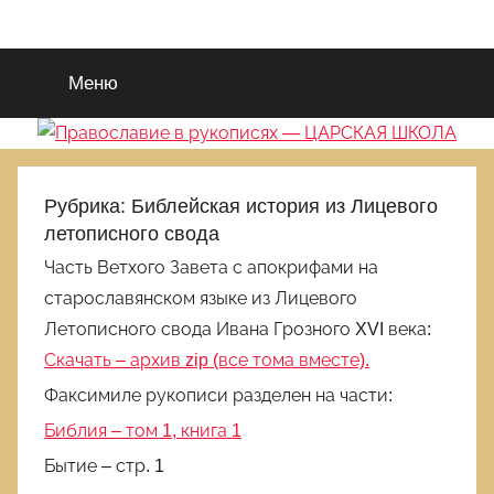
Перейти
Православие
Благотворительный
к
портал
содержимому
Меню
во
в
Славу
Исуса
рукописях
Христа.
Для
—
Рубрика:
Библейская история из Лицевого
поиска
летописного свода
Царствия
ЦАРСКАЯ
Часть Ветхого Завета с апокрифами на
Божиего
старославянском языке из Лицевого
и
ШКОЛА
Правды
Летописного свода Ивана Грозного XVI века:
Его.
Скачать – архив zip (все тома вместе).
Выбираемся
Факсимиле рукописи разделен на части:
из
Библия – том 1, книга 1
еретическиой
и
Бытие – стр. 1
языческой