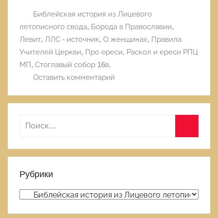
Библейская история из Лицевого
летописного свода
,
Борода в Православии
,
Левит
,
ЛЛС - источник
,
О женщинах
,
Правила
Учителей Церкви
,
Про ереси
,
Раскол и ереси РПЦ
МП
,
Стоглавый собор 16в.
Оставить комментарий
Н
а
П
й
о
т
и
Рубрики
и
с
:
Р
к
у