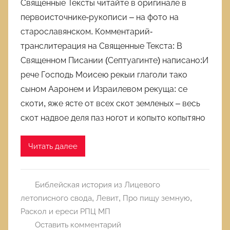
Священные Тексты читайте в оригинале в
первоисточнике-рукописи – на фото на
старославянском. Комментарий-
транслитерация на Священные Текста: В
Священном Писании (Септуагинте) написано:И
рече Господь Моисею рекыи глаголи тако
сыном Ааронем и Израилевом рекуща: се
скоти, яже ясте от всех скот земленых – весь
скот надвое деля паз ногот и копыто копытяно
Читать далее
Библейская история из Лицевого
летописного свода
,
Левит
,
Про пищу земную
,
Раскол и ереси РПЦ МП
Оставить комментарий