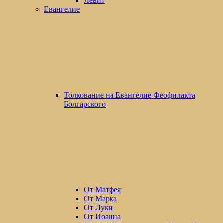
Левит
Евангелие
Толкование на Евангелие Феофилакта
Болгарского
От Матфея
От Марка
От Луки
От Иоанна