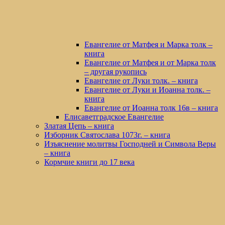
Евангелие от Матфея и Марка толк –
книга
Евангелие от Матфея и от Марка толк
– другая рукопись
Евангелие от Луки толк. – книга
Евангелие от Луки и Иоанна толк. –
книга
Евангелие от Иоанна толк 16в – книга
Елисаветградское Евангелие
Златая Цепь – книга
Изборник Святослава 1073г. – книга
Изъяснение молитвы Господней и Символа Веры
– книга
Кормчие книги до 17 века