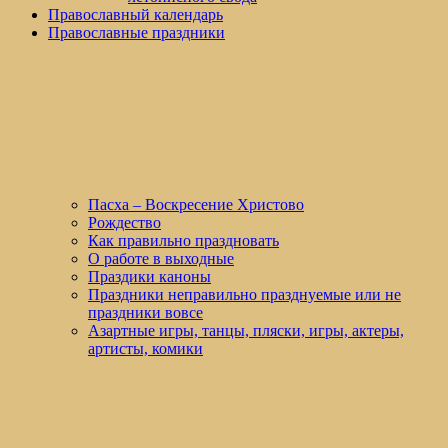
Православный календарь
Православные праздники
Пасха – Воскресение Христово
Рождество
Как правильно праздновать
О работе в выходные
Праздики каноны
Праздники неправильно празднуемые или не
праздники вовсе
Азартные игры, танцы, пляски, игры, актеры,
артисты, комики