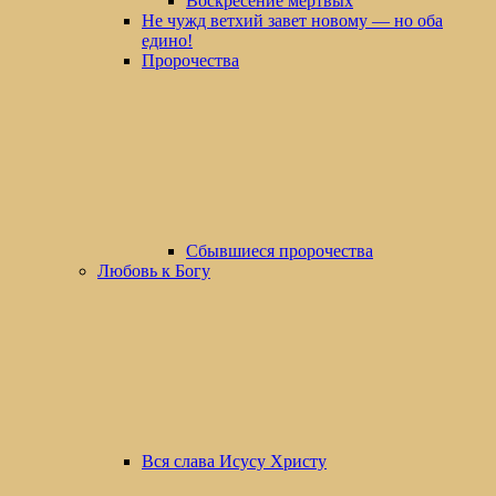
Воскресение мертвых
Не чужд ветхий завет новому — но оба
едино!
Пророчества
Сбывшиеся пророчества
Любовь к Богу
Вся слава Исусу Христу