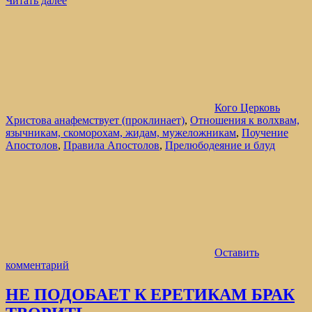
Читать далее
Кого Церковь
Христова анафемствует (проклинает)
,
Отношения к волхвам,
язычникам, скоморохам, жидам, мужеложникам
,
Поучение
Апостолов
,
Правила Апостолов
,
Прелюбодеяние и блуд
Оставить
комментарий
НЕ ПОДОБАЕТ К ЕРЕТИКАМ БРАК