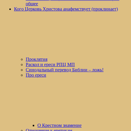
общее
Кого Церковь Христова анафемствует (проклинает)
Проклятия
Раскол и ереси РПЦ МП
Синодальный перевод Библии – ложь!
Про ереси
О Крестном знамение
Отношение к еретикам