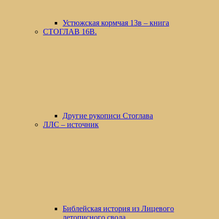
Устюжская кормчая 13в – книга
СТОГЛАВ 16В.
Другие рукописи Стоглава
ЛЛС – источник
Библейская история из Лицевого
летописного свода