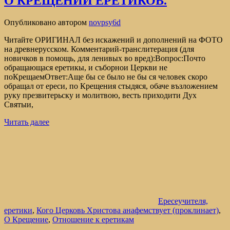
О КРЕЩЕНИИ ЕРЕТИКОВ.
Опубликовано
автором
novpsy6d
Читайте ОРИГИНАЛ без искажений и дополнений на ФОТО
на древнерусском. Комментарий-транслитерация (для
новичков в помощь, для ленивых во вред):Вопрос:Почто
обращающася еретикы, и съборнои Церкви не
поКрещаемОтвет:Аще бы се было не бы ся человек скоро
обращал от ереси, по Крещения стыдяся, обаче възложением
руку презвитерьску и молитвою, весть приходити Дух
Святыи,
Читать далее
Ересеучителя,
еретики
,
Кого Церковь Христова анафемствует (проклинает)
,
О Крещение
,
Отношение к еретикам