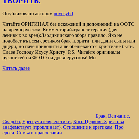
ТВОРИТЬ.
Опубликовано
автором
novpsy6d
Читайте ОРИГИНАЛ без искажений и дополнений на ФОТО
на древнерусском. Комментарий-транслитерация (для
ленивых во вред):Лаодикиискаго збора правило. Яко не
подобает къ всем еретиком брак творити, или даяти сыны или
дщери, но паче приводити аще обещеваются христиане быти.
Слава Господу Исусу Христу! P.S.: Читайте оригиналы
рукописей на ФОТО на древнерусском! Мы
Читать далее
Брак, Венчание,
Свадьба
,
Ересеучителя, еретики
,
Кого Церковь Христова
анафемствует (проклинает)
,
Отношение к еретикам
,
Про
ереси
,
Семья в православии