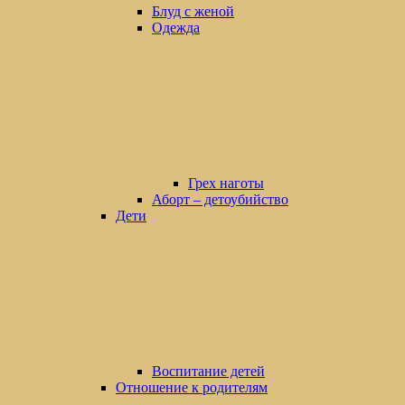
Блуд с женой
Одежда
Грех наготы
Аборт – детоубийство
Дети
Воспитание детей
Отношение к родителям