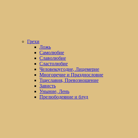
Грехи
Ложь
Самолюбие
Славолюбие
Сластолюбие
Человекоугодие, Лицемерие
Многоречие и Празднословие
Тщеславия, Превозношение
Зависть
Уныние, Лень
Прелюбодеяние и блуд