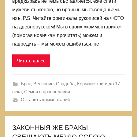
вред):Бракъ не темь съставляется, еже спати
мужеви съ женою, но брачьнымь съвещаньемь
ихъ. P.S. Читайте оригиналы рукописей на ФОТО
на древнерусском! Мы в своих «комментариях»
(помогая новичкам прочитать) можем и
навредить – мы можем ошибаться, не
Читать далее
Брак, Венчание, Свадьба
,
Кормчие книги до 17
века
,
Семья в православии
Оставить комментарий
ЗАКОННЫЯ ЖЕ БРАКЫ
СВЕЩАЮТЬ МЕЖЮ СОБОЮ.