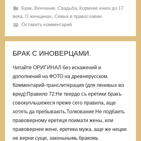
Брак, Венчание, Свадьба
,
Кормчие книги до 17
века
,
О женщинах
,
Семья в православии
Оставить комментарий
БРАК С ИНОВЕРЦАМИ.
Читайте ОРИГИНАЛ без искажений и
дополнений на ФОТО на древнерусском.
Комментарий-транслитерация (для ленивых во
вред):Правило 72:Не твердо съ еретики бракъ
совокупльшежеся преже сего правила, аще
хотять да пребывають.Толкование:Не подбаеть
правоверному еретиця поимати жены, или
правовернеи жене, еретика мужа, аще же неции
не верни суще, законьнымь бракомь