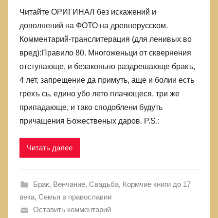
Читайте ОРИГИНАЛ без искажений и
дополнений на ФОТО на древнерусском.
Комментарий-транслитерация (для ленивых во
вред):Правило 80. Многоженьци от сквернения
отступающе, и безаконьно раздрешающе бракъ,
4 лет, запрещение да примуть, аще и болии есть
грехъ сь, едино убо лето плачющеся, три же
припадающе, и тако сподоблени будуть
причащения Божественых даров. P.S.:
Читать далее
Брак, Венчание, Свадьба
,
Кормчие книги до 17
века
,
Семья в православии
Оставить комментарий