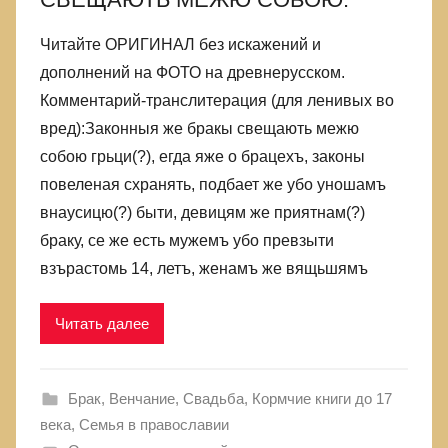
Читайте ОРИГИНАЛ без искажений и
дополнений на ФОТО на древнерусском.
Комментарий-транслитерация (для ленивых во
вред):Законныя же бракы свещають межю
собою грьци(?), егда яже о брацехъ, законы
повеленая схранять, подбает же убо уношамъ
внаусицю(?) быти, девицям же приятнам(?)
браку, се же есть мужемъ убо превзыти
взърастомь 14, летъ, женамъ же вящьшямъ
Читать далее
Брак, Венчание, Свадьба
,
Кормчие книги до 17
века
,
Семья в православии