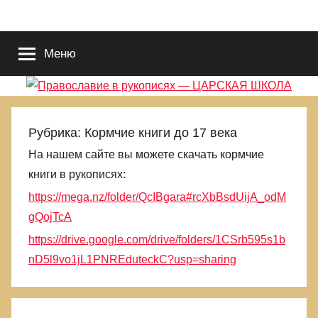
Перейти
Православие
Благотворительный
к
портал
содержимому
Меню
во
в
Славу
Исуса
рукописях
Христа.
Для
—
Рубрика:
Кормчие книги до 17 века
поиска
На нашем сайте вы можете скачать кормчие
Царствия
ЦАРСКАЯ
книги в рукописях:
Божиего
и
https://mega.nz/folder/QcIBgara#rcXbBsdUijA_odM
ШКОЛА
Правды
gQojTcA
Его.
https://drive.google.com/drive/folders/1CSrb595s1b
Выбираемся
nD5l9vo1jL1PNREduteckC?usp=sharing
из
еретическиой
и
языческой