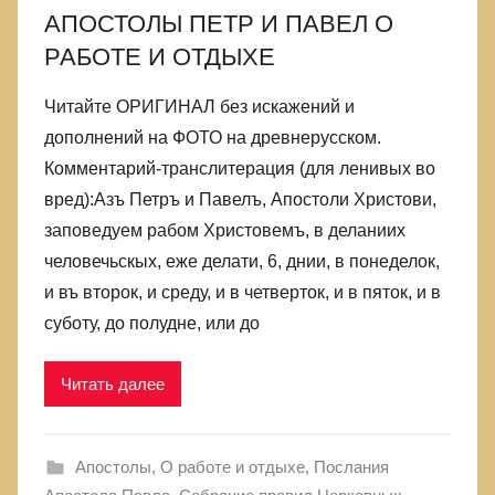
АПОСТОЛЫ ПЕТР И ПАВЕЛ О
РАБОТЕ И ОТДЫХЕ
Читайте ОРИГИНАЛ без искажений и
дополнений на ФОТО на древнерусском.
Комментарий-транслитерация (для ленивых во
вред):Азъ Петръ и Павелъ, Апостоли Христови,
заповедуем рабом Христовемъ, в деланиих
человечьскых, еже делати, 6, днии, в понеделок,
и въ второк, и среду, и в четверток, и в пяток, и в
суботу, до полудне, или до
Читать далее
Апостолы
,
О работе и отдыхе
,
Послания