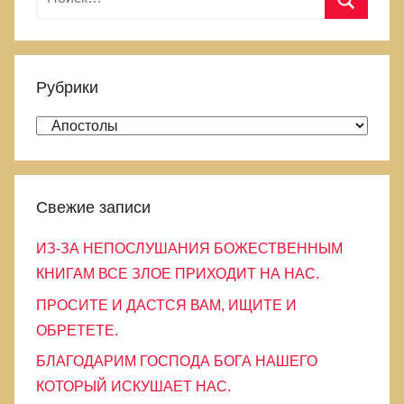
записям
а
П
й
о
т
и
Рубрики
и
с
:
Р
к
у
б
р
Свежие записи
и
ИЗ-ЗА НЕПОСЛУШАНИЯ БОЖЕСТВЕННЫМ
к
КНИГАМ ВСЕ ЗЛОЕ ПРИХОДИТ НА НАС.
и
ПРОСИТЕ И ДАСТСЯ ВАМ, ИЩИТЕ И
ОБРЕТЕТЕ.
БЛАГОДАРИМ ГОСПОДА БОГА НАШЕГО
КОТОРЫЙ ИСКУШАЕТ НАС.