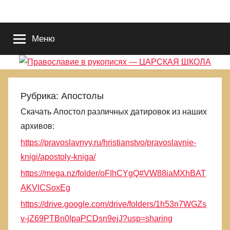
Перейти
Православие
Благотворительный
к
портал
содержимому
Меню
во
в
Славу
Исуса
рукописях
Христа.
Для
—
Рубрика:
Апостолы
поиска
Скачать Апостол различных датировок из наших
Царствия
ЦАРСКАЯ
архивов:
Божиего
и
https://pravoslavnyy.ru/hristianstvo/pravoslavnie-
ШКОЛА
Правды
knigi/apostoly-kniga/
Его.
https://mega.nz/folder/oFIhCYgQ#VW88iaMXhBAT
Выбираемся
AKVlCSoxEg
из
еретическиой
https://drive.google.com/drive/folders/1h53n7WGZs
и
v-jZ69PTBn0IpaPCDsn9ejJ?usp=sharing
языческой