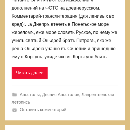
дополнений на ФОТО на древнерусском.
Комментарий-транслитерация (для ленивых во
вред):…а Днепръ втечеть в Понетьское море
жереломъ, еже море словеть Руское, по нему же
училъ святый Оньдрей братъ Петровъ, яко же
реша Оньдрею учащю въ Синопии и пришедшю
ему в Корсунь, увиде яко ис Коръсуня близь
Читать далее
Апостолы
,
Деяния Апостолов
,
Лаврентьевская
летопись
Оставить комментарий