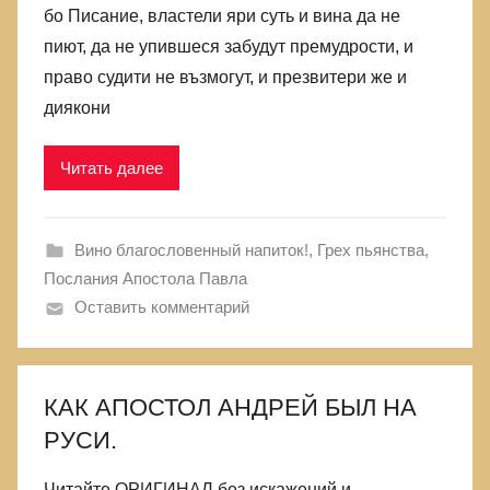
бо Писание, властели яри суть и вина да не
пиют, да не упившеся забудут премудрости, и
право судити не възмогут, и презвитери же и
диякони
Читать далее
Вино благословенный напиток!
,
Грех пьянства
,
Послания Апостола Павла
Оставить комментарий
КАК АПОСТОЛ АНДРЕЙ БЫЛ НА
РУСИ.
Читайте ОРИГИНАЛ без искажений и