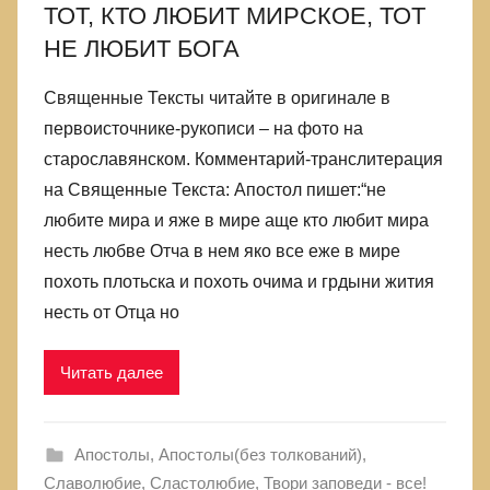
ТОТ, КТО ЛЮБИТ МИРСКОЕ, ТОТ
НЕ ЛЮБИТ БОГА
Священные Тексты читайте в оригинале в
первоисточнике-рукописи – на фото на
старославянском. Комментарий-транслитерация
на Священные Текста: Апостол пишет:“не
любите мира и яже в мире аще кто любит мира
несть любве Отча в нем яко все еже в мире
похоть плотьска и похоть очима и грдыни жития
несть от Отца но
Читать далее
Апостолы
,
Апостолы(без толкований)
,
Славолюбие
,
Сластолюбие
,
Твори заповеди - все!