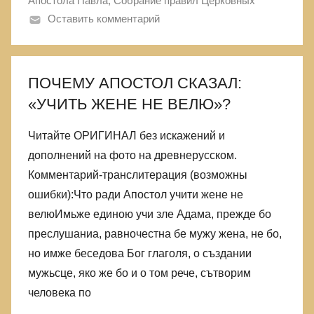
Апостола Павла
,
Собрание правил Церковных
Оставить комментарий
ПОЧЕМУ АПОСТОЛ СКАЗАЛ:
«УЧИТЬ ЖЕНЕ НЕ ВЕЛЮ»?
Читайте ОРИГИНАЛ без искажений и
дополнений на фото на древнерусском.
Комментарий-транслитерация (возможны
ошибки):Что ради Апостол учити жене не
велюИмьже единою учи зле Адама, прежде бо
преслушаниа, равночестна бе мужу жена, не бо,
но имже беседова Бог глаголя, о създании
мужьсце, яко же бо и о том рече, сътворим
человека по