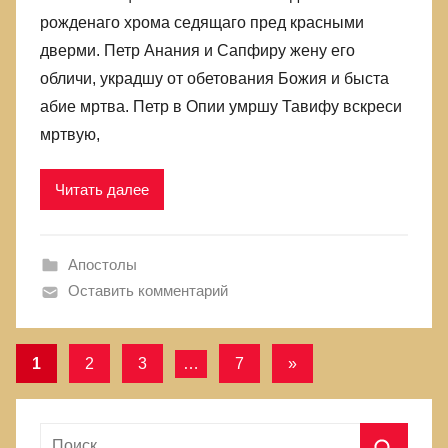
рожденаго хрома седящаго пред красными
дверми. Петр Анания и Сапфиру жену его
обличи, украдшу от обетования Божия и быста
абие мртва. Петр в Опии умршу Тавифу вскреси
мртвую,
Читать далее
Апостолы
Оставить комментарий
1
2
3
…
7
Следующие
»
Навигация
записи
по
Н