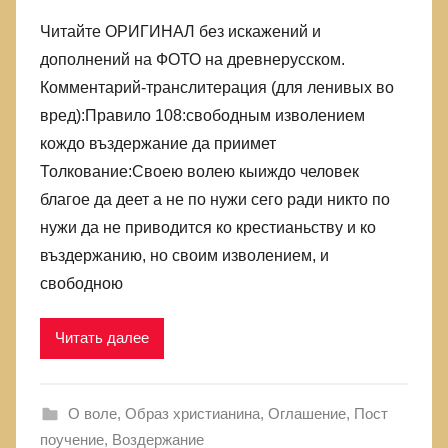
Читайте ОРИГИНАЛ без искажений и
дополнений на ФОТО на древнерусском.
Комментарий-транслитерация (для ленивых во
вред):Правило 108:свободным изволением
кождо въздержание да приимет
Толкование:Своею волею кыиждо человек
благое да деет а не по нужи сего ради никто по
нужи да не приводится ко крестианьству и ко
въздержанию, но своим изволением, и
свободною
Читать далее
О воле
,
Образ христианина
,
Оглашение
,
Пост
поучение, Воздержание