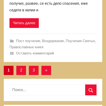
получих, развее, се есть дело спасения, еже
седети в келии и
Читать далее
Пост поучение, Воздержание
,
Поучения Святых
,
Православные книги
Оставить комментарий
1
2
3
Следующие
»
Навигация
записи
по
Н
записям
а
П
й
о