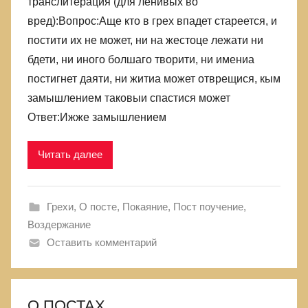
транслитерация (для ленивых во
вред):Вопрос:Аще кто в грех впадет стареется, и
постити их не может, ни на жестоце лежати ни
бдети, ни иного болшаго творити, ни имениа
постигнет даяти, ни житиа может отврещися, кым
замышлением таковыи спастися может
Ответ:Ижже замышлением
Читать далее
Грехи
,
О посте
,
Покаяние
,
Пост поучение,
Воздержание
Оставить комментарий
О ПОСТАХ.