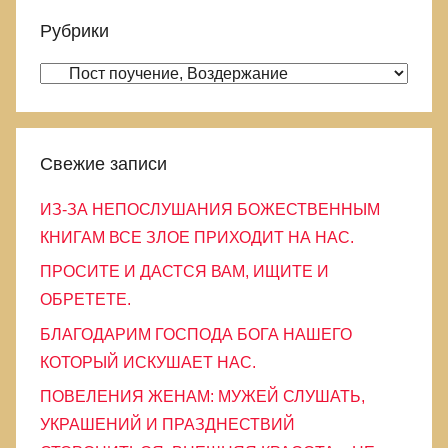
т
и
Рубрики
и
с
:
Р
к
у
б
р
Свежие записи
и
ИЗ-ЗА НЕПОСЛУШАНИЯ БОЖЕСТВЕННЫМ
к
КНИГАМ ВСЕ ЗЛОЕ ПРИХОДИТ НА НАС.
и
ПРОСИТЕ И ДАСТСЯ ВАМ, ИЩИТЕ И
ОБРЕТЕТЕ.
БЛАГОДАРИМ ГОСПОДА БОГА НАШЕГО
КОТОРЫЙ ИСКУШАЕТ НАС.
ПОВЕЛЕНИЯ ЖЕНАМ: МУЖЕЙ СЛУШАТЬ,
УКРАШЕНИЙ И ПРАЗДНЕСТВИЙ