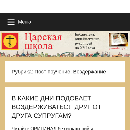
Перейти
Православие
Благотворительный
к
портал
содержимому
Меню
во
в
Славу
Исуса
рукописях
Христа.
Для
—
поиска
Царствия
ЦАРСКАЯ
Рубрика:
Пост поучение, Воздержание
Божиего
и
ШКОЛА
Правды
Его.
В КАКИЕ ДНИ ПОДОБАЕТ
Выбираемся
ВОЗДЕРЖИВАТЬСЯ ДРУГ ОТ
из
еретическиой
ДРУГА СУПРУГАМ?
и
языческой
Читайте ОРИГИНАЛ без искажений и