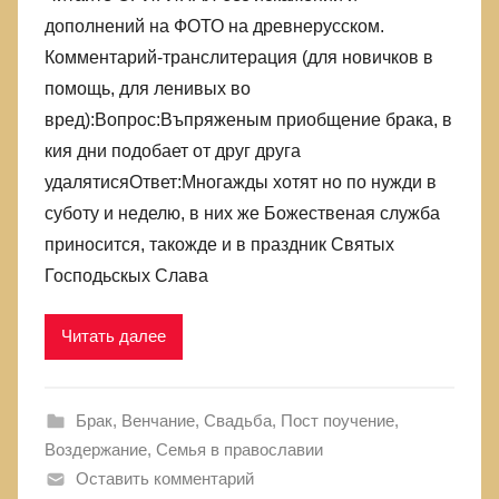
лжи,
дополнений на ФОТО на древнерусском.
в
Комментарий-транслитерация (для новичков в
которой
помощь, для ленивых во
родились
вред):Вопрос:Въпряженым приобщение брака, в
кия дни подобает от друг друга
удалятисяОтвет:Многажды хотят но по нужди в
суботу и неделю, в них же Божественая служба
приносится, такожде и в праздник Святых
Господьскых Слава
Читать далее
Брак, Венчание, Свадьба
,
Пост поучение,
Воздержание
,
Семья в православии
Оставить комментарий