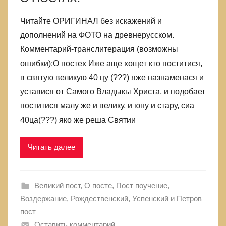
Читайте ОРИГИНАЛ без искажений и
дополнений на ФОТО на древнерусском.
Комментарий-транслитерация (возможны
ошибки):О постех Иже аще хощет кто поститися,
в святую великую 40 цу (???) яже назнаменася и
уставися от Самого Владыкы Христа, и подобает
поститися малу же и велику, и юну и стару, сиа
40ца(???) яко же реша Святии
Читать далее
Великий пост
,
О посте
,
Пост поучение,
Воздержание
,
Рождественский, Успенский и Петров
пост
Оставить комментарий