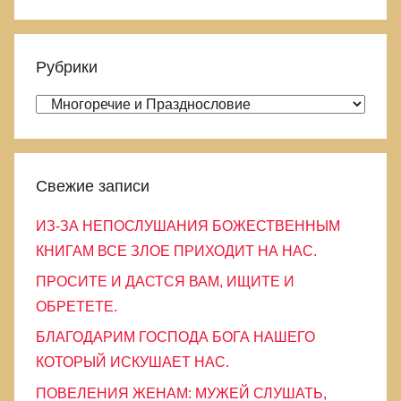
П
й
о
т
и
Рубрики
и
с
:
Р
к
у
б
р
Свежие записи
и
ИЗ-ЗА НЕПОСЛУШАНИЯ БОЖЕСТВЕННЫМ
к
КНИГАМ ВСЕ ЗЛОЕ ПРИХОДИТ НА НАС.
и
ПРОСИТЕ И ДАСТСЯ ВАМ, ИЩИТЕ И
ОБРЕТЕТЕ.
БЛАГОДАРИМ ГОСПОДА БОГА НАШЕГО
КОТОРЫЙ ИСКУШАЕТ НАС.
ПОВЕЛЕНИЯ ЖЕНАМ: МУЖЕЙ СЛУШАТЬ,