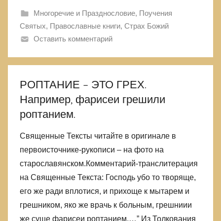
Многоречие и Празднословие
,
Поучения
Святых
,
Православные книги
,
Страх Божий
Оставить комментарий
РОПТАНИЕ – ЭТО ГРЕХ.
Например, фарисеи грешили
роптанием.
Священные Тексты читайте в оригинале в
первоисточнике-рукописи – на фото на
старославянском.Комментарий-транслитерация
на Священные Текста: Господь убо то творяще,
его же ради вплотися, и прихоще к мытарем и
грешником, яко же врачь к больным, грешниии
же суще фарисеи роптанием,…” Из Толкования