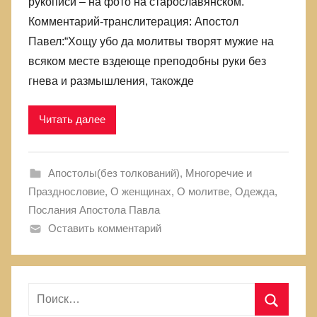
рукописи – на фото на старославянском.
Комментарий-транслитерация: Апостол
Павел:“Хощу убо да молитвы творят мужие на
всяком месте вздеюще преподобны руки без
гнева и размышления, такожде
Читать далее
Апостолы(без толкований)
,
Многоречие и
Празднословие
,
О женщинах
,
О молитве
,
Одежда
,
Послания Апостола Павла
Оставить комментарий
Н
а