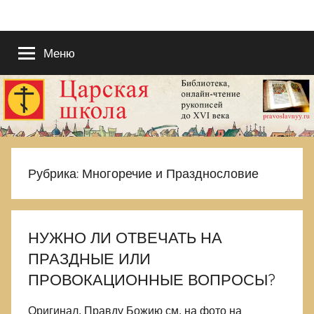
Перейти
Православие
Благотворительный
к
портал
содержимому
Меню
в
во
Славу
Исуса
рукописях
Христа.
Для
—
поиска
Царствия
ЦАРСКАЯ
Рубрика:
Многоречие и Празднословие
Божиего
и
ШКОЛА
Правды
Его.
НУЖНО ЛИ ОТВЕЧАТЬ НА
Выбираемся
ПРАЗДНЫЕ ИЛИ
из
еретическиой
ПРОВОКАЦИОННЫЕ ВОПРОСЫ?
и
языческой
Оригинал, Правду Божию см. на фото на