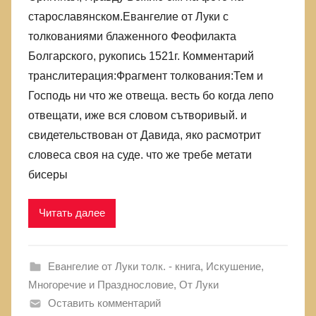
лжи,
старославянском.Евангелие от Луки с
в
толкованиями блаженного Феофилакта
которой
Болгарского, рукопись 1521г. Комментарий
родились
транслитерация:Фрагмент толкования:Тем и
Господь ни что же отвеща. весть бо когда лепо
отвещати, иже вся словом сътворивый. и
свидетельствован от Давида, яко расмотрит
словеса своя на суде. что же требе метати
бисеры
Читать далее
Евангелие от Луки толк. - книга
,
Искушение
,
Многоречие и Празднословие
,
От Луки
Оставить комментарий