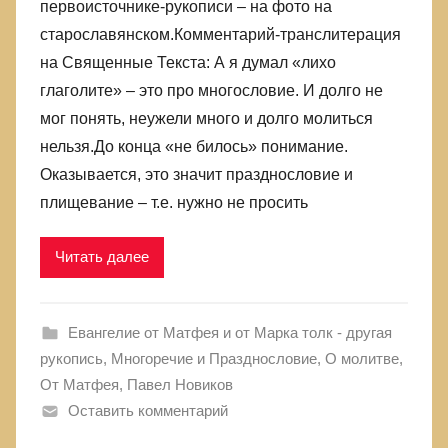
первоисточнике-рукописи – на фото на
старославянском.Комментарий-транслитерация
на Священные Текста: А я думал «лихо
глаголите» – это про многословие. И долго не
мог понять, неужели много и долго молиться
нельзя.До конца «не билось» понимание.
Оказывается, это значит празднословие и
плищевание – т.е. нужно не просить
Читать далее
Евангелие от Матфея и от Марка толк - другая
рукопись
,
Многоречие и Празднословие
,
О молитве
,
От Матфея
,
Павел Новиков
Оставить комментарий