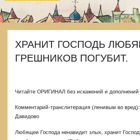
и
языческой
лжи,
в
которой
ХРАНИТ ГОСПОДЬ ЛЮБЯЩ
родились
ГРЕШНИКОВ ПОГУБИТ.
Читайте ОРИГИНАЛ без искажений и дополнений 
Комментарий-транслитерация (ленивым во вред):
Давидово
Любящеи Господа ненавидит злых, хранит Господь