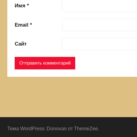
Имя
*
Email
*
Сайт
Тема WordPress: Donovan от ThemeZee.